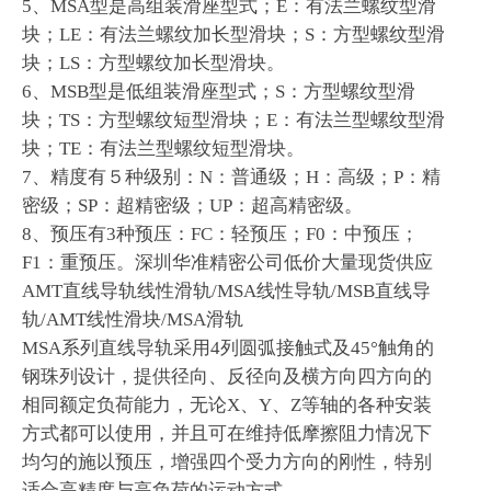
5、MSA型是高组装滑座型式；E：有法兰螺纹型滑
块；LE：有法兰螺纹加长型滑块；S：方型螺纹型滑
块；LS：方型螺纹加长型滑块。
6、MSB型是低组装滑座型式；S：方型螺纹型滑
块；TS：方型螺纹短型滑块；E：有法兰型螺纹型滑
块；TE：有法兰型螺纹短型滑块。
7、精度有５种级别：N：普通级；H：高级；P：精
密级；SP：超精密级；UP：超高精密级。
8、预压有3种预压：FC：轻预压；F0：中预压；
F1：重预压。深圳华准精密公司低价大量现货供应
AMT直线导轨线性滑轨/MSA线性导轨/MSB直线导
轨/AMT线性滑块/MSA滑轨
MSA系列直线导轨采用4列圆弧接触式及45°触角的
钢珠列设计，提供径向、反径向及横方向四方向的
相同额定负荷能力，无论X、Y、Z等轴的各种安装
方式都可以使用，并且可在维持低摩擦阻力情况下
均匀的施以预压，增强四个受力方向的刚性，特别
适合高精度与高负荷的运动方式。