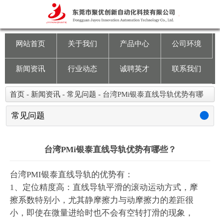
网站首页
关于我们
网站首页
关于我们
产品中心
公司环境
产品中心
新闻资讯
行业动态
诚聘英才
联系我们
公司环境
首页
-
新闻资讯
-
常见问题
-
台湾PMi银泰直线导轨优势有哪
些？
新闻资讯
常见问题
行业动态
台湾PMi银泰直线导轨优势有哪些？
诚聘英才
台湾PMI银泰直线导轨的优势有：
1、定位精度高：直线导轨平滑的滚动运动方式，摩
联系我们
擦系数特别小，尤其静摩擦力与动摩擦力的差距很
小，即使在微量进给时也不会有空转打滑的现象，