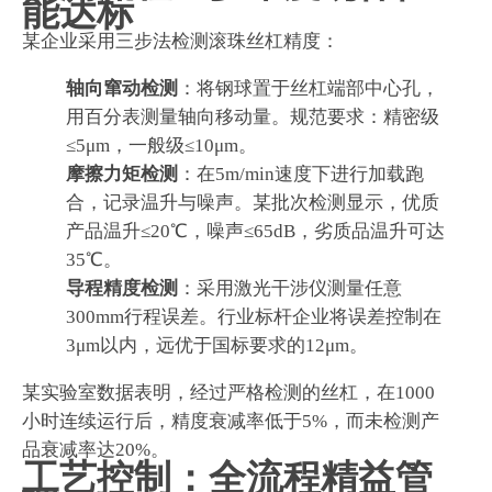
能达标
某企业采用三步法检测滚珠丝杠精度：
轴向窜动检测
：将钢球置于丝杠端部中心孔，
用百分表测量轴向移动量。规范要求：精密级
≤5μm，一般级≤10μm。
摩擦力矩检测
：在5m/min速度下进行加载跑
合，记录温升与噪声。某批次检测显示，优质
产品温升≤20℃，噪声≤65dB，劣质品温升可达
35℃。
导程精度检测
：采用激光干涉仪测量任意
300mm行程误差。行业标杆企业将误差控制在
3μm以内，远优于国标要求的12μm。
某实验室数据表明，经过严格检测的丝杠，在1000
小时连续运行后，精度衰减率低于5%，而未检测产
品衰减率达20%。
工艺控制：全流程精益管