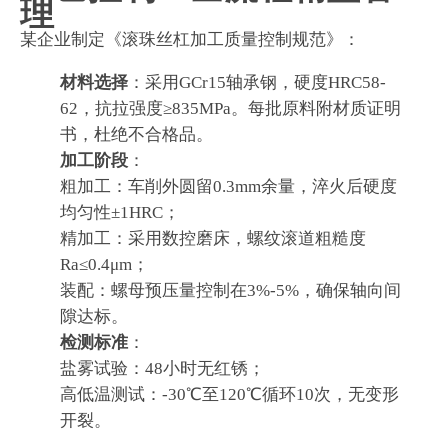
理
某企业制定《滚珠丝杠加工质量控制规范》：
材料选择
：采用GCr15轴承钢，硬度HRC58-
62，抗拉强度≥835MPa。每批原料附材质证明
书，杜绝不合格品。
加工阶段
：
粗加工：车削外圆留0.3mm余量，淬火后硬度
均匀性±1HRC；
精加工：采用数控磨床，螺纹滚道粗糙度
Ra≤0.4μm；
装配：螺母预压量控制在3%-5%，确保轴向间
隙达标。
检测标准
：
盐雾试验：48小时无红锈；
高低温测试：-30℃至120℃循环10次，无变形
开裂。