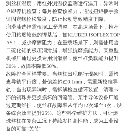
测丝杠温度，用红外测温仪监测运行温升，异常时
立即停机检查；每月检查预紧力，通过扭矩扳手验
证固定螺栓松紧度，防止松动导致精度下降。
润滑油选择需根据工况调整。在高速场景下，推荐
使用粘度较低的锂基脂，如KLUBER ISOFLEX TOP
AS 1，减少摩擦阻力；在重载场景下，则需使用含
二硫化钼的极压润滑脂，增强抗磨损能力。某重型
机械厂通过更换专用润滑脂，使丝杠负载能力提升
30%，故障率降低50%。
故障排查同样重要。当丝杠出现爬行现象时，需检
查导轨平行度，若偏差超过0.1mm，需重新校准导
轨；当出现异响时，需拆解检查循环装置，清理卡
滞的钢珠并更换损坏的回流管。某半导体设备厂通
过定期维护，使丝杠故障率从年均12次降至3次，设
备综合效率提升25%。这些科学维护方法，可让滚
珠丝杠在复杂工况下持续发挥高性能，成为工业设
备的可靠“关节”