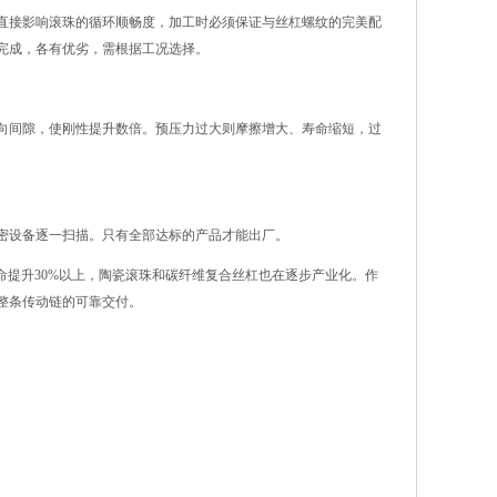
直接影响滚珠的循环顺畅度，加工时必须保证与丝杠螺纹的完美配
完成，各有优劣，需根据工况选择。
向间隙，使刚性提升数倍。预压力过大则摩擦增大、寿命缩短，过
密设备逐一扫描。只有全部达标的产品才能出厂。
寿命提升30%以上，陶瓷滚珠和碳纤维复合丝杠也在逐步产业化。作
整条传动链的可靠交付。