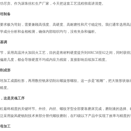
功尽弃。作为滚珠丝杠生产厂家，今天把这套工艺流程彻底讲清楚。
坯制备
要求极为苛刻，需要兼顾高强度、高硬度、高耐磨性和尺寸稳定性。我们通常选用高
学成分分析和金相检测，确保内部组织均匀，没有夹杂和偏析。
基调
节，采用高温淬火加回火工艺，目的是将材料硬度提升到HRC58至62之间，同时获
偏差几度，都会导致硬度不均或内应力残留，直接影响后续加工精度。
削成形
坯加工成圆柱形，再用数控铣床切削出螺旋形螺纹。这一步是”粗雕”，把大致形状做
糙度。
，这是灵魂工序
杠最终精度的关键环节。外径、内径、螺纹牙型全部要靠磨床完成，磨削液的选择、
泛采用旋风硬铣削技术来部分替代螺纹磨削，在P3级以下产品中实现了效率与精度的
母加工