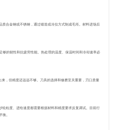
品质合金钢或不锈钢，通过锻造或冷拉方式制成毛坯。材料进场后
得足够的韧性和抗疲劳性能。热处理的温度、保温时间和冷却速率必
出来，但精度还远远不够。刀具的选择和修磨至关重要，刃口质量
砂轮粒度、进给速度都需要根据材料和精度要求反复调试。目前行
平衡。