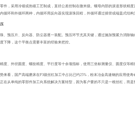
零件，采用冷锻或热锻工艺制成，直径公差控制在微米级。螺母内部的滚道形状精度
内循环和外循环两种，内循环用反向器实现滚珠回程，外循环通过插管或端盖式结构
压
珠、预压片、反向器、防尘器逐一装配。预压环节尤其关键，通过施加预紧力消除轴
度下降，这个平衡点需要丰富的经验来把控。
精度、外径圆度、螺纹精度、平行度等十余项指标，使用三坐标测量仪、圆度仪等精
业趋势来看，国产高端磨床在P3级丝杠加工中占比已约25%，粉末冶金高速钢的应用使
正在从单纯的零部件加工向系统解决方案转型，因为客户要的不只是一根丝杠，而是